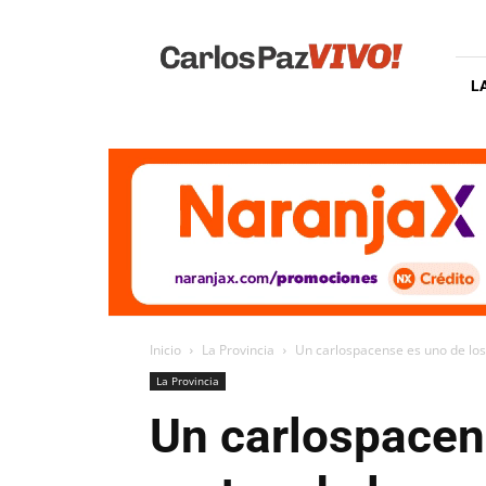
Carlos
Paz
Vivo
L
Inicio
La Provincia
Un carlospacense es uno de los 
La Provincia
Un carlospacen