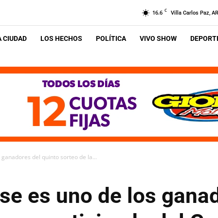
C
16.6
Villa Carlos Paz, A
A CIUDAD
LOS HECHOS
POLÍTICA
VIVO SHOW
DEPORTE
ganadores del quinto sorteo de la...
se es uno de los ganad