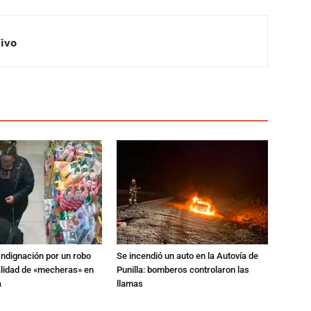
Vivo
Indignación por un robo
Se incendió un auto en la Autovía de
alidad de «mecheras» en
Punilla: bomberos controlaron las
a
llamas