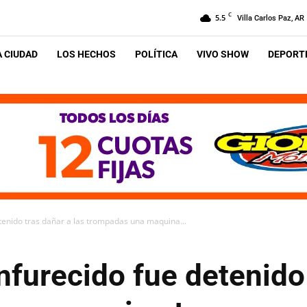
C
5.5
Villa Carlos Paz, AR
A CIUDAD
LOS HECHOS
POLÍTICA
VIVO SHOW
DEPORTE
tenido tras dañar a las trompadas una maquina...
furecido fue detenido 