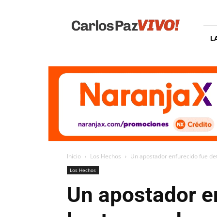
Carlos
Paz
Vivo
L
Inicio
Los Hechos
Un apostador enfurecido fue de
Los Hechos
Un apostador en