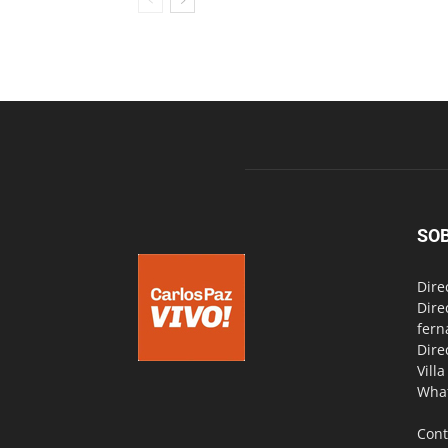
SO
Dire
Dire
fern
Dire
Vill
Wha
Cont