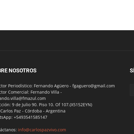
BRE NOSOTROS
S
ctor Periodístico: Fernando Agüero -
fgaguero@gmail.com
ctor Comercial: Fernando Villa -
ando.villa@fmazul.com
cción: 9 de Julio 90. Piso 10. Of 107.(X5152EYN)
a Carlos Paz - Córdoba - Argentina
tsApp: +5493541585147
áctanos:
info@carlospazvivo.com