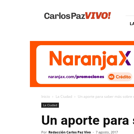
Carlos
Paz
Vivo
L
Inicio
La Ciudad
Un aporte para saber más sobre q
La Ciudad
Un aporte para 
Por
Redacción Carlos Paz Vivo
-
7 agosto, 2017