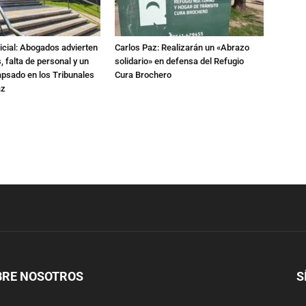
dicial: Abogados advierten
Carlos Paz: Realizarán un «Abrazo
 falta de personal y un
solidario» en defensa del Refugio
apsado en los Tribunales
Cura Brochero
az
BRE NOSOTROS
S