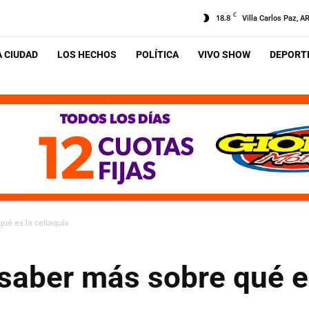
C
18.8
Villa Carlos Paz, A
A CIUDAD
LOS HECHOS
POLÍTICA
VIVO SHOW
DEPORTE
ué es la celiaquía
saber más sobre qué es