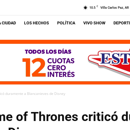
C
10.5
Villa Carlos Paz, AR
A CIUDAD
LOS HECHOS
POLÍTICA
VIVO SHOW
DEPORTE
ticó duramente a Blancanieves de Disney
me of Thrones criticó 