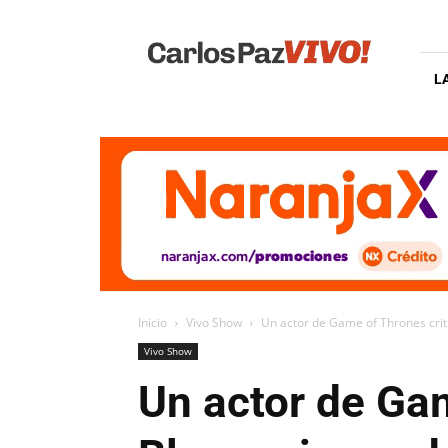
Carlos
Paz
Vivo
L
Inicio
Vivo Show
Un actor de Game of Thrones cri
Vivo Show
Un actor de Ga