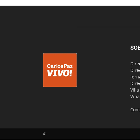
SO
Dire
Dire
fern
Dire
Vill
Wha
Cont
©