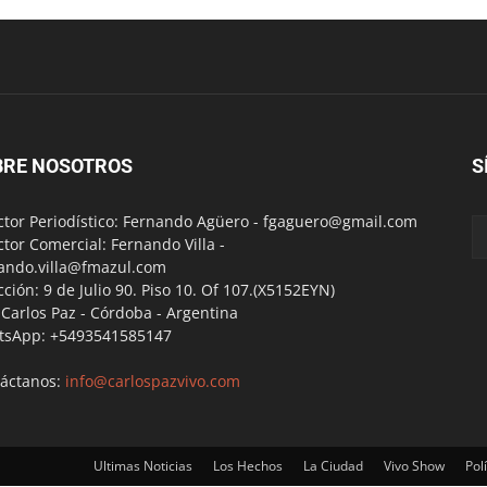
BRE NOSOTROS
S
ctor Periodístico: Fernando Agüero -
fgaguero@gmail.com
ctor Comercial: Fernando Villa -
ando.villa@fmazul.com
cción: 9 de Julio 90. Piso 10. Of 107.(X5152EYN)
a Carlos Paz - Córdoba - Argentina
tsApp: +5493541585147
áctanos:
info@carlospazvivo.com
Ultimas Noticias
Los Hechos
La Ciudad
Vivo Show
Polí