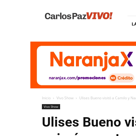
Carlos
Paz
Vivo
L
Inicio
Vivo Show
Ulises Bueno visitó a Camilo y Na
Vivo Show
Ulises Bueno vi