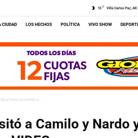
C
10
Villa Carlos Paz, AR
A CIUDAD
LOS HECHOS
POLÍTICA
VIVO SHOW
DEPORTE
rdo y hasta se animó a...
sitó a Camilo y Nardo 