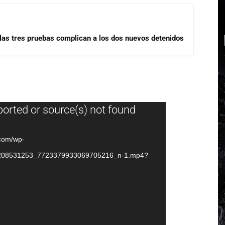
las tres pruebas complican a los dos nuevos detenidos
ported or source(s) not found
.com/wp-
4208531253_7723379933069705216_n-1.mp4?