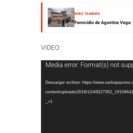
MIRÁ TAMBIÉN
Femicidio de Agostina Vega: 
VIDEO:
Reproductor
Media error: Format(s) not sup
de
vídeo
Descargar archivo: https://www.carlospazvivo
content/uploads/2018/12/49227352_191586
_=1