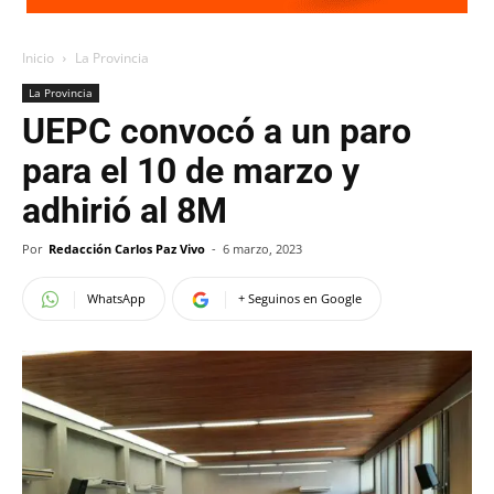
Inicio
La Provincia
La Provincia
UEPC convocó a un paro
para el 10 de marzo y
adhirió al 8M
Por
Redacción Carlos Paz Vivo
-
6 marzo, 2023
WhatsApp
+ Seguinos en Google