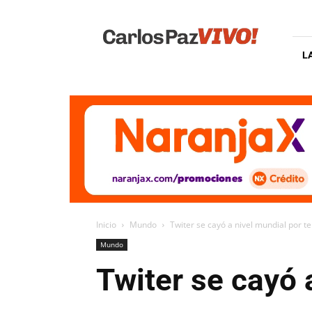
Carlos
Paz
Vivo
L
Inicio
Mundo
Twiter se cayó a nivel mundial por t
Mundo
Twiter se cayó 