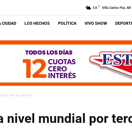
C
3.8
Villa Carlos Paz, AR
A CIUDAD
LOS HECHOS
POLÍTICA
VIVO SHOW
DEPORTE
ercera vez en un mes
a nivel mundial por ter