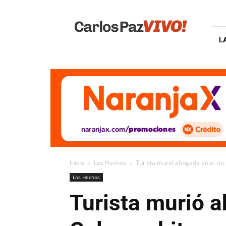
Carlos
Paz
Vivo
L
Inicio
Los Hechos
Turista murió ahogada en el rí
Los Hechos
Turista murió a