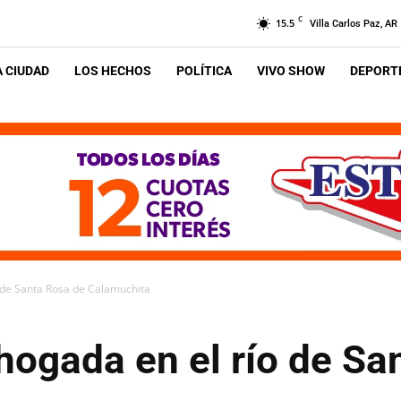
C
15.5
Villa Carlos Paz, AR
A CIUDAD
LOS HECHOS
POLÍTICA
VIVO SHOW
DEPORTE
o de Santa Rosa de Calamuchita
hogada en el río de Sa