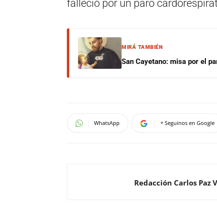
falleció por un paro cardorespirat
MIRÁ TAMBIÉN
San Cayetano: misa por el pan
WhatsApp
+ Seguinos en Google
Redacción Carlos Paz 