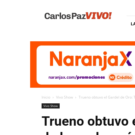
Carlos
Paz
Vivo
L
Inicio
Vivo Show
Trueno obtuvo el Gardel de Oro: T
Vivo Show
Trueno obtuvo 