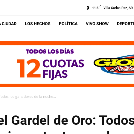
C
11.6
Villa Carlos Paz, AR
A CIUDAD
LOS HECHOS
POLÍTICA
VIVO SHOW
DEPORTE
odos los ganadores de la noche...
el Gardel de Oro: Todo