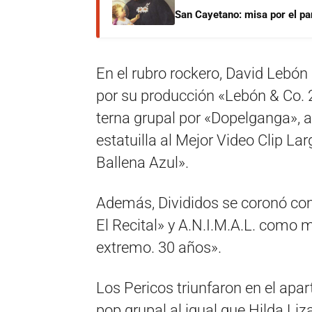
San Cayetano: misa por el pan
En el rubro rockero, David Lebón
por su producción «Lebón & Co. 2
terna grupal por «Dopelganga», 
estatuilla al Mejor Video Clip L
Ballena Azul».
Además, Divididos se coronó com
El Recital» y A.N.I.M.A.L. como
extremo. 30 años».
Los Pericos triunfaron en el apa
pop grupal al igual que Hilda Liza