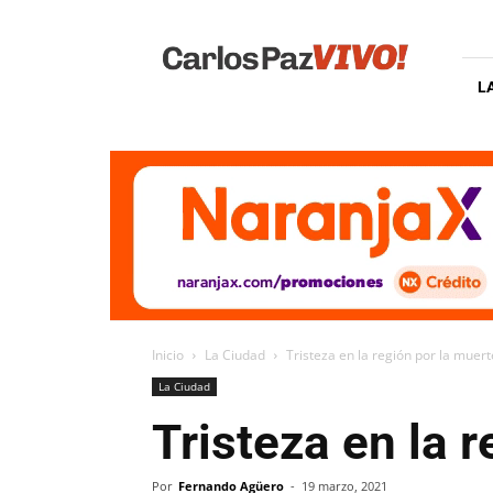
Carlos
Paz
Vivo
L
Inicio
La Ciudad
Tristeza en la región por la muer
La Ciudad
Tristeza en la 
Por
Fernando Agüero
-
19 marzo, 2021