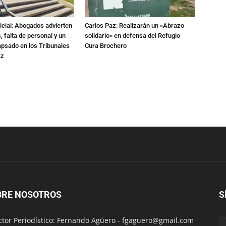
dicial: Abogados advierten
Carlos Paz: Realizarán un «Abrazo
 falta de personal y un
solidario» en defensa del Refugio
apsado en los Tribunales
Cura Brochero
az
BRE NOSOTROS
S
ctor Periodístico: Fernando Agüero -
fgaguero@gmail.com