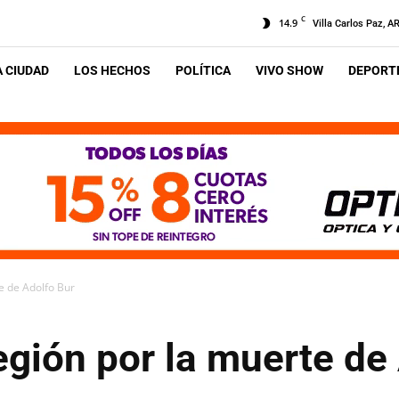
C
14.9
Villa Carlos Paz, A
A CIUDAD
LOS HECHOS
POLÍTICA
VIVO SHOW
DEPORTE
te de Adolfo Bur
región por la muerte de