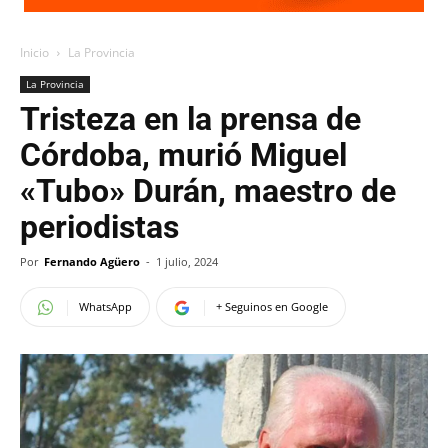
Inicio
La Provincia
La Provincia
Tristeza en la prensa de
Córdoba, murió Miguel
«Tubo» Durán, maestro de
periodistas
Por
Fernando Agüero
-
1 julio, 2024
WhatsApp
+ Seguinos en Google