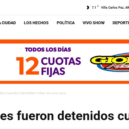
C
7.1
Villa Carlos Paz, A
A CIUDAD
LOS HECHOS
POLÍTICA
VIVO SHOW
DEPORTE
idos cuando intentaban robar en una casa
tes fueron detenidos 