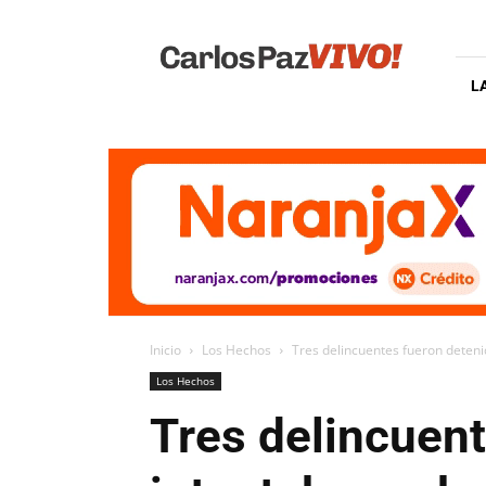
Carlos
Paz
Vivo
L
Inicio
Los Hechos
Tres delincuentes fueron deten
Los Hechos
Tres delincuen