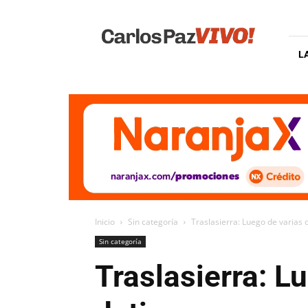
Carlos
Paz
Vivo
L
Inicio
Sin categoría
Traslasierra: Luego de varias 
Sin categoría
Traslasierra: L