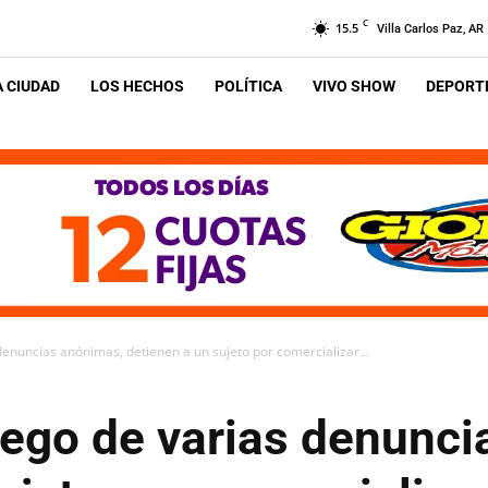
C
15.5
Villa Carlos Paz, AR
A CIUDAD
LOS HECHOS
POLÍTICA
VIVO SHOW
DEPORTE
denuncias anónimas, detienen a un sujeto por comercializar...
uego de varias denunc