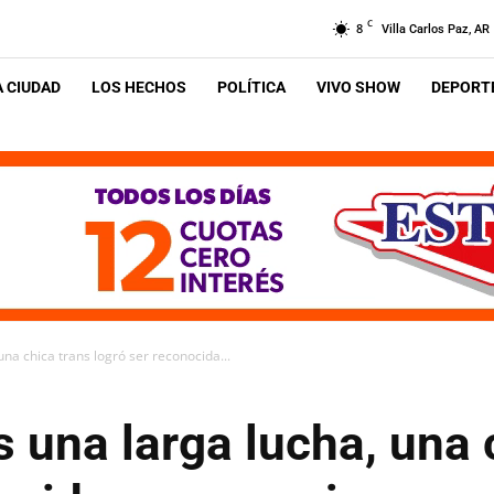
C
8
Villa Carlos Paz, AR
A CIUDAD
LOS HECHOS
POLÍTICA
VIVO SHOW
DEPORTE
una chica trans logró ser reconocida...
s una larga lucha, una 