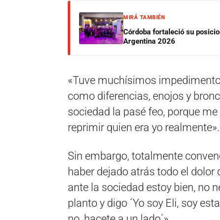
MIRÁ TAMBIÉN
Córdoba fortaleció su posici
Argentina 2026
«Tuve muchísimos impedimentos a
como diferencias, enojos y bronca
sociedad la pasé feo, porque me 
reprimir quien era yo realmente».
Sin embargo, totalmente convenci
haber dejado atrás todo el dolor 
ante la sociedad estoy bien, no
planto y digo ´Yo soy Eli, soy est
no, hacete a un lado´».