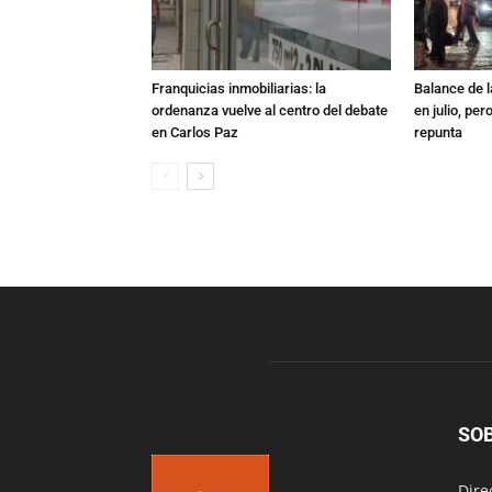
Franquicias inmobiliarias: la
Balance de l
ordenanza vuelve al centro del debate
en julio, per
en Carlos Paz
repunta
SO
Dire