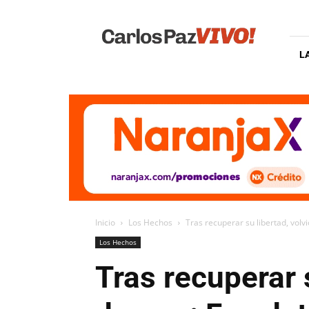
Carlos
Paz
Vivo
L
Inicio
Los Hechos
Tras recuperar su libertad, volv
Los Hechos
Tras recuperar s