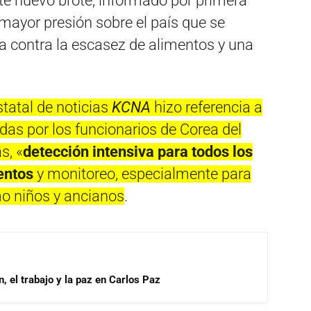
te nuevo brote, informado por primera
 mayor presión sobre el país que se
a contra la escasez de alimentos y una
statal de noticias
KCNA
hizo referencia a
as por los funcionarios de Corea del
s, «
detección intensiva para todos los
entos
y monitoreo, especialmente para
o niños y ancianos
.
, el trabajo y la paz en Carlos Paz