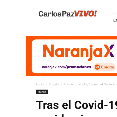
Carlos
Paz
Vivo
L
Inicio
Mundo
Tras el Covid-19, Corea del Norte en
Mundo
Tras el Covid-1