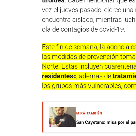
tifoidea
. Cabe mencionar que es
vez el jueves pasado, ejerce una
encuentra aislado, mientras luch
ola de contagios de covid-19.
Este fin de semana, la agencia e
las medidas de prevención tomad
Norte. Estas incluyen cuarentena
residentes
«, además de
tratami
los grupos más vulnerables, com
MIRÁ TAMBIÉN
San Cayetano: misa por el pan