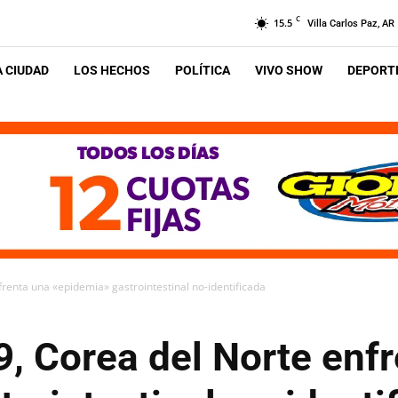
C
15.5
Villa Carlos Paz, AR
A CIUDAD
LOS HECHOS
POLÍTICA
VIVO SHOW
DEPORTE
frenta una «epidemia» gastrointestinal no-identificada
9, Corea del Norte enf