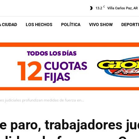
C
13.2
Villa Carlos Paz, AR
A CIUDAD
LOS HECHOS
POLÍTICA
VIVO SHOW
DEPORTE
es judiciales profundizan medidas de fuerza en...
e paro, trabajadores ju