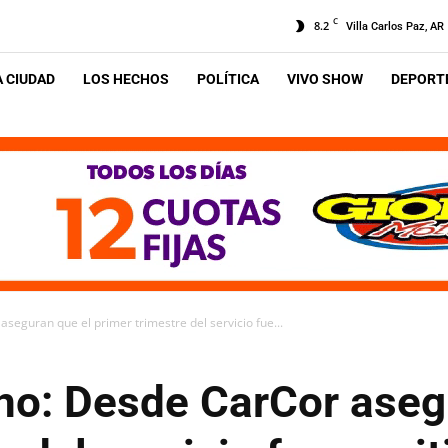
C
8.2
Villa Carlos Paz, AR
A CIUDAD
LOS HECHOS
POLÍTICA
VIVO SHOW
DEPORTE
eguran que el primer trimestre del servicio fue...
no: Desde CarCor aseg