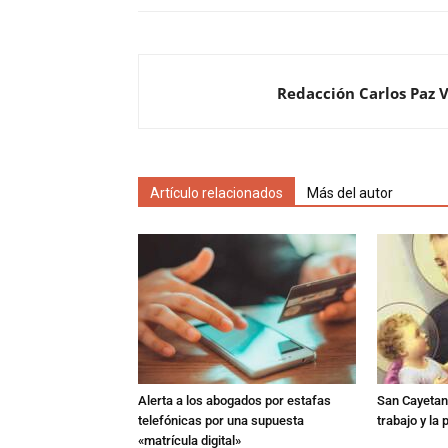
Redacción Carlos Paz 
Artículo relacionados
Más del autor
Alerta a los abogados por estafas
San Cayetano
telefónicas por una supuesta
trabajo y la
«matrícula digital»