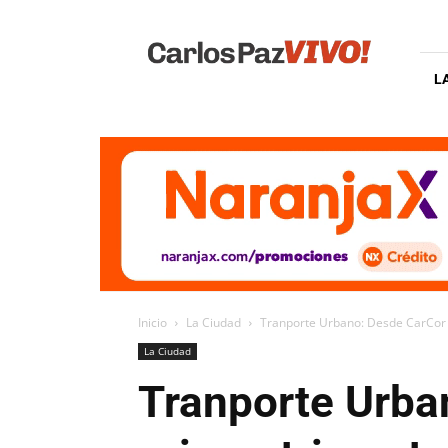
Carlos
Paz
Vivo
L
Inicio
La Ciudad
Tranporte Urbano: Desde CarCor as
La Ciudad
Tranporte Urba