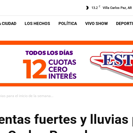
C
13.2
Villa Carlos Paz, AR
A CIUDAD
LOS HECHOS
POLÍTICA
VIVO SHOW
DEPORTE
ias para el inicio de la semana...
ntas fuertes y lluvias 