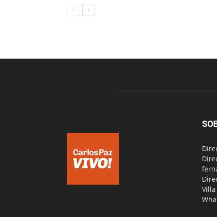
SO
Dire
Dire
fern
Dire
Vill
Wha