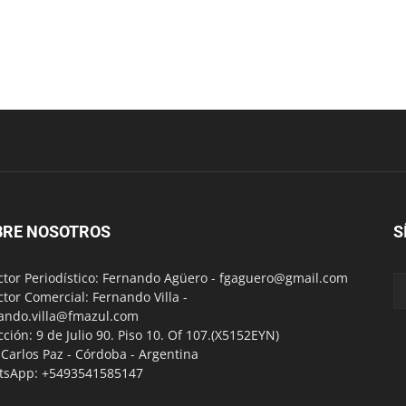
BRE NOSOTROS
S
ctor Periodístico: Fernando Agüero -
fgaguero@gmail.com
ctor Comercial: Fernando Villa -
ando.villa@fmazul.com
cción: 9 de Julio 90. Piso 10. Of 107.(X5152EYN)
a Carlos Paz - Córdoba - Argentina
tsApp: +5493541585147