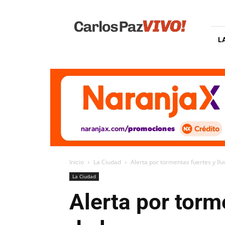
Carlos
Paz
Vivo
L
Inicio
La Ciudad
Alerta por tormentas fuertes y lluv
La Ciudad
Alerta por torme