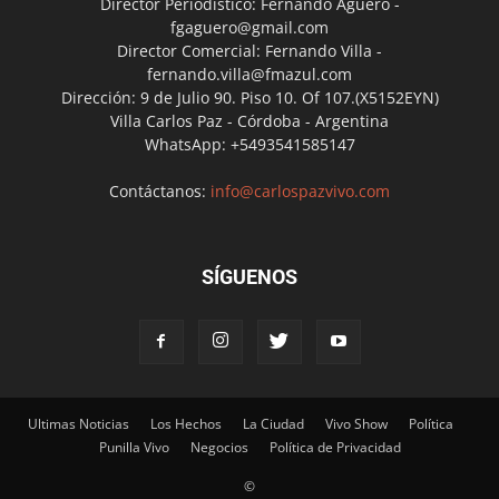
Director Periodístico: Fernando Agüero -
fgaguero@gmail.com
Director Comercial: Fernando Villa -
fernando.villa@fmazul.com
Dirección: 9 de Julio 90. Piso 10. Of 107.(X5152EYN)
Villa Carlos Paz - Córdoba - Argentina
WhatsApp: +5493541585147
Contáctanos:
info@carlospazvivo.com
SÍGUENOS
Ultimas Noticias
Los Hechos
La Ciudad
Vivo Show
Política
Punilla Vivo
Negocios
Política de Privacidad
©