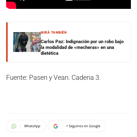
MIRÁ TAMBIÉN
Carlos Paz: Indignación por un robo bajo
la modalidad de «mecheras» en una
dietética
Fuente: Pasen y Vean. Cadena 3.
WhatsApp
+ Seguinos en Google