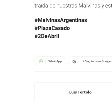
traída de nuestras Malvinas y est
#MalvinasArgentinas
#PlazaCasado
#2DeAbril
WhatsApp
+ Seguinos en Google
Luis Tórtolo