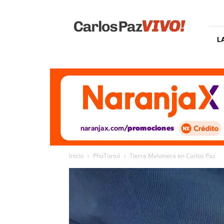
Carlos
Paz
Vivo
L
Inicio
PhoTortul
Tierra Malvinera en Carlos Paz