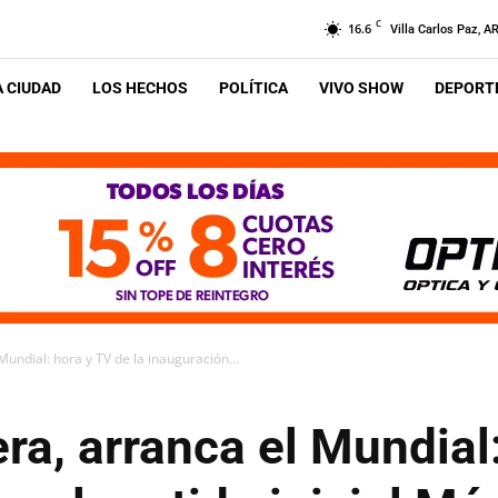
C
16.6
Villa Carlos Paz, A
A CIUDAD
LOS HECHOS
POLÍTICA
VIVO SHOW
DEPORTE
undial: hora y TV de la inauguración...
ra, arranca el Mundial