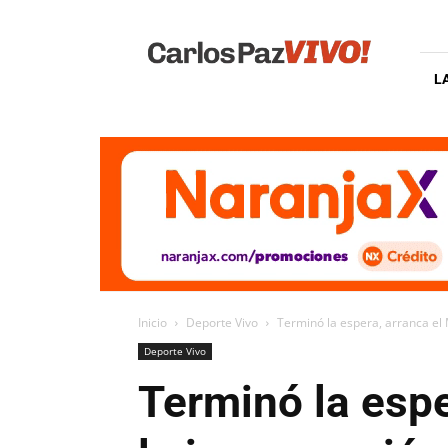
Carlos
Paz
Vivo
L
Inicio
Deporte Vivo
Terminó la espera, arranca el M
Deporte Vivo
Terminó la espe