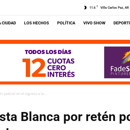
C
11.6
Villa Carlos Paz, AR
A CIUDAD
LOS HECHOS
POLÍTICA
VIVO SHOW
DEPORTE
policial en el ingreso a la...
ta Blanca por retén pol