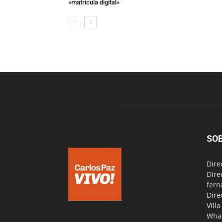
«matrícula digital»
SO
Dire
Dire
fern
Dire
Vill
Wha