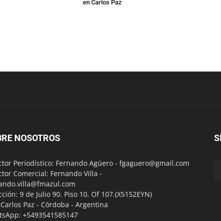
en Carlos Paz
BRE NOSOTROS
S
ctor Periodístico: Fernando Agüero -
fgaguero@gmail.com
ctor Comercial: Fernando Villa -
ando.villa@fmazul.com
cción: 9 de Julio 90. Piso 10. Of 107.(X5152EYN)
a Carlos Paz - Córdoba - Argentina
tsApp: +5493541585147