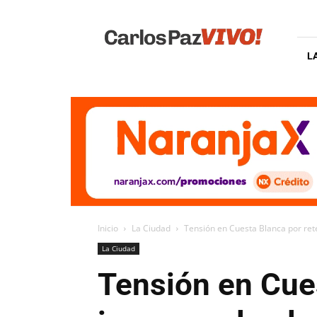
Carlos
Paz
Vivo
L
Inicio
La Ciudad
Tensión en Cuesta Blanca por retén 
La Ciudad
Tensión en Cues