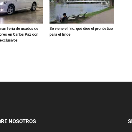
gran feria de usados de
Se viene el frío: qué dice el pronóstico
res en Carlos Paz con
para el finde
exclusivos
BRE NOSOTROS
S