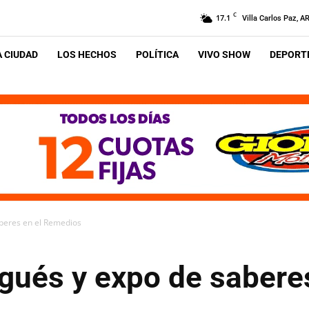
C
17.1
Villa Carlos Paz, A
A CIUDAD
LOS HECHOS
POLÍTICA
VIVO SHOW
DEPORTE
aberes en el Remedios
gués y expo de saberes