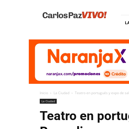
Carlos
Paz
Vivo
L
Inicio
La Ciudad
Teatro en portugués y expo de s
La Ciudad
Teatro en portu