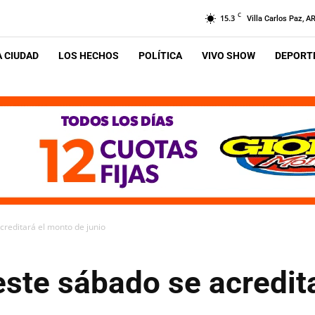
C
15.3
Villa Carlos Paz, A
A CIUDAD
LOS HECHOS
POLÍTICA
VIVO SHOW
DEPORTE
acreditará el monto de junio
 este sábado se acredit