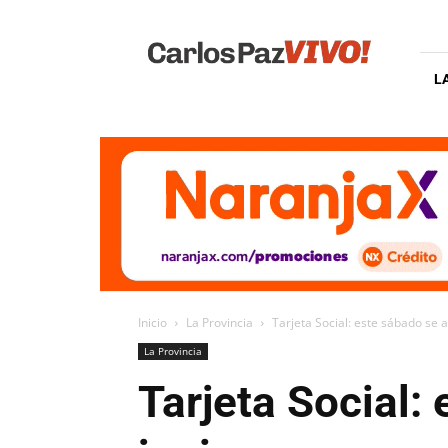
Carlos
Paz
Vivo
L
Inicio
La Provincia
Tarjeta Social: este sábado se 
La Provincia
Tarjeta Social: