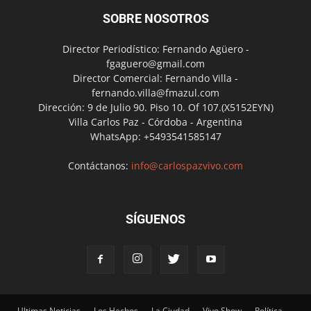
SOBRE NOSOTROS
Director Periodístico: Fernando Agüero -
fgaguero@gmail.com
Director Comercial: Fernando Villa -
fernando.villa@fmazul.com
Dirección: 9 de Julio 90. Piso 10. Of 107.(X5152EYN)
Villa Carlos Paz - Córdoba - Argentina
WhatsApp: +5493541585147
Contáctanos:
info@carlospazvivo.com
SÍGUENOS
Ultimas Noticias
Los Hechos
La Ciudad
Vivo Show
Política