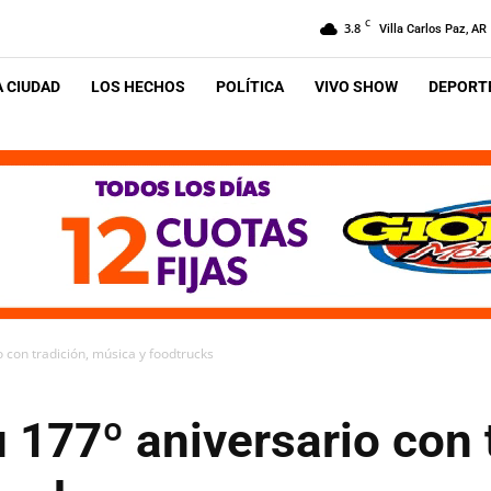
C
3.8
Villa Carlos Paz, AR
A CIUDAD
LOS HECHOS
POLÍTICA
VIVO SHOW
DEPORTE
o con tradición, música y foodtrucks
u 177º aniversario con 