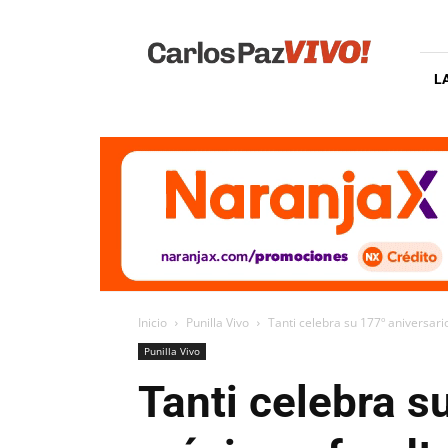
Carlos
Paz
Vivo
L
Inicio
Punilla Vivo
Tanti celebra su 177º aniversari
Punilla Vivo
Tanti celebra s