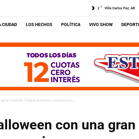
C
2
Villa Carlos Paz, AR
A CIUDAD
LOS HECHOS
POLÍTICA
VIVO SHOW
DEPORTE
 gran matiné: Habrá premios y música en...
Halloween con una gran