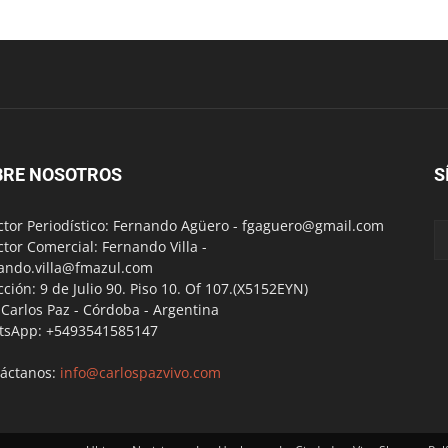
BRE NOSOTROS
S
ctor Periodístico: Fernando Agüero -
fgaguero@gmail.com
ctor Comercial: Fernando Villa -
ando.villa@fmazul.com
cción: 9 de Julio 90. Piso 10. Of 107.(X5152EYN)
a Carlos Paz - Córdoba - Argentina
tsApp: +5493541585147
áctanos:
info@carlospazvivo.com