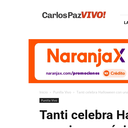
Carlos
Paz
Vivo
L
Inicio
Punilla Vivo
Tanti celebra Halloween con una
Punilla Vivo
Tanti celebra 