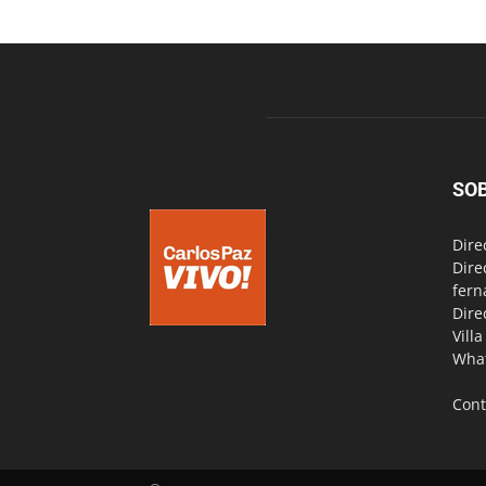
SO
Dire
Dire
fern
Dire
Vill
Wha
Cont