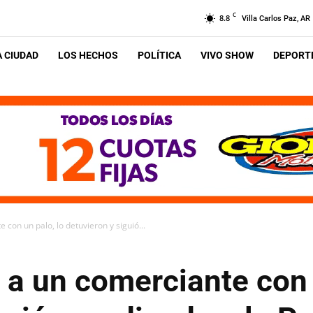
C
8.8
Villa Carlos Paz, AR
A CIUDAD
LOS HECHOS
POLÍTICA
VIVO SHOW
DEPORTE
con un palo, lo detuvieron y siguió...
a un comerciante con 