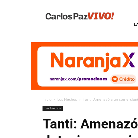
Carlos
Paz
Vivo
L
Inicio
Los Hechos
Tanti: Amenazó a un comerciante 
Los Hechos
Tanti: Amenazó 