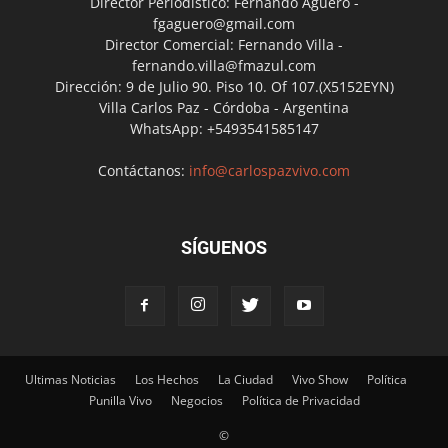
Director Periodístico: Fernando Agüero -
fgaguero@gmail.com
Director Comercial: Fernando Villa -
fernando.villa@fmazul.com
Dirección: 9 de Julio 90. Piso 10. Of 107.(X5152EYN)
Villa Carlos Paz - Córdoba - Argentina
WhatsApp: +5493541585147
Contáctanos:
info@carlospazvivo.com
SÍGUENOS
Ultimas Noticias
Los Hechos
La Ciudad
Vivo Show
Política
Punilla Vivo
Negocios
Política de Privacidad
©