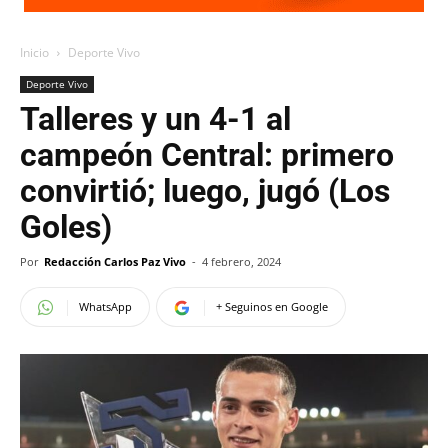
Inicio
Deporte Vivo
Deporte Vivo
Talleres y un 4-1 al
campeón Central: primero
convirtió; luego, jugó (Los
Goles)
Por
Redacción Carlos Paz Vivo
-
4 febrero, 2024
WhatsApp
+ Seguinos en Google