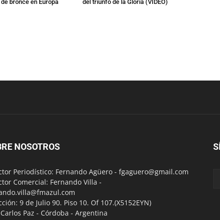
a de bronce en Europa
del triunfo de la Gloria (VIDEO)
BRE NOSOTROS
S
ctor Periodístico: Fernando Agüero -
fgaguero@gmail.com
ctor Comercial: Fernando Villa -
ando.villa@fmazul.com
cción: 9 de Julio 90. Piso 10. Of 107.(X5152EYN)
a Carlos Paz - Córdoba - Argentina