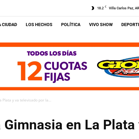
C
18.2
Villa Carlos Paz, A
A CIUDAD
LOS HECHOS
POLÍTICA
VIVO SHOW
DEPORTE
 Plata y va televisado por la...
 a Gimnasia en La Plata