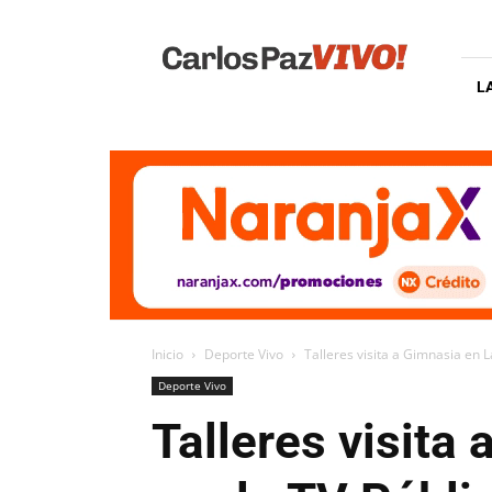
Carlos
Paz
Vivo
L
Inicio
Deporte Vivo
Talleres visita a Gimnasia en La
Deporte Vivo
Talleres visita