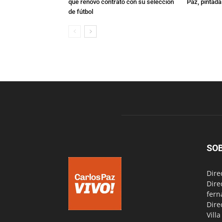
que renovó contrato con su selección
Paz, pintad
de fútbol
SO
Dire
Dire
fern
Dire
Vill