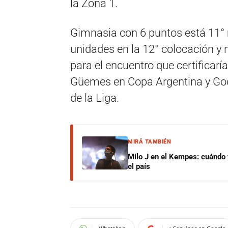
la Zona 1.
Gimnasia con 6 puntos está 11° m
unidades en la 12° colocación y 
para el encuentro que certificarí
Güemes en Copa Argentina y God
de la Liga.
MIRÁ TAMBIÉN
Milo J en el Kempes: cuándo
el país