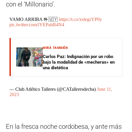
con el ‘Millonario’.
VAMO ARRIBA 🤟🇺🇾
https://t.co/xsIegsYP0y
pic.twitter.com/iYEPahB4N4
MIRÁ TAMBIÉN
Carlos Paz: Indignación por un robo
bajo la modalidad de «mecheras» en
una dietética
— Club Atlético Talleres (@CATalleresdecba)
June 11,
2023
En la fresca noche cordobesa, y ante más