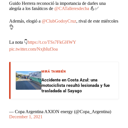
Guido Herrera reconoció la importancia de darles una
alegría a los fanáticos de
@CATalleresdecba
💪✅
Además, elogió a
@ClubGodoyCruz
, rival de este miércoles
👌
La nota 👇
https://t.co/TSs7FkGHWY
pic.twitter.com/NxjbIuf3oa
MIRÁ TAMBIÉN
Accidente en Costa Azul: una
motociclista resultó lesionada y fue
trasladada al Sayago
— Copa Argentina AXION energy (@Copa_Argentina)
December 1, 2021