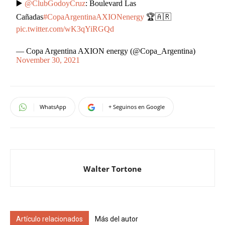
▶️
@ClubGodoyCruz
: Boulevard Las
Cañadas
#CopaArgentinaAXIONenergy
🏆🇦🇷
pic.twitter.com/wK3qYiRGQd
— Copa Argentina AXION energy (@Copa_Argentina)
November 30, 2021
WhatsApp
+ Seguinos en Google
Walter Tortone
Artículo relacionados
Más del autor