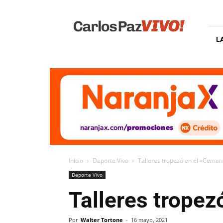
Carlos
Paz
Vivo
L
Inicio
Deporte Vivo
Talleres tropezó en el «Cement
Deporte Vivo
Talleres tropez
Por
Walter Tortone
-
16 mayo, 2021