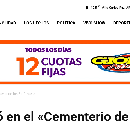
C
10.5
Villa Carlos Paz, A
A CIUDAD
LOS HECHOS
POLÍTICA
VIVO SHOW
DEPORTE
erio de los Elefantes»
ó en el «Cementerio de