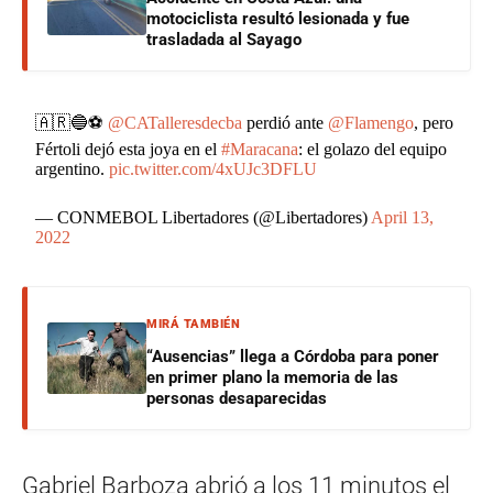
motociclista resultó lesionada y fue
trasladada al Sayago
🇦🇷🔵⚽
@CATalleresdecba
perdió ante
@Flamengo
, pero
Fértoli dejó esta joya en el
#Maracana
: el golazo del equipo
argentino.
pic.twitter.com/4xUJc3DFLU
— CONMEBOL Libertadores (@Libertadores)
April 13,
2022
MIRÁ TAMBIÉN
“Ausencias” llega a Córdoba para poner
en primer plano la memoria de las
personas desaparecidas
Gabriel Barboza abrió a los 11 minutos el