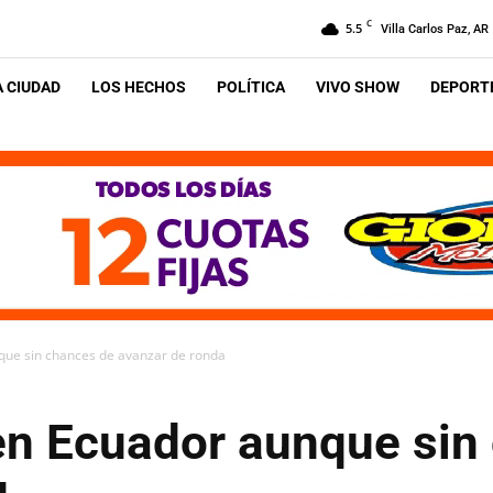
C
5.5
Villa Carlos Paz, AR
A CIUDAD
LOS HECHOS
POLÍTICA
VIVO SHOW
DEPORTE
que sin chances de avanzar de ronda
 en Ecuador aunque sin