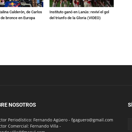
talina Calderón, de Carlos
Instituto ganó en Lanús: reviví el gol
a de bronce en Europa
del triunfo de la Gloria (VIDEO)
BRE NOSOTROS
S
ctor Periodístico: Fernando Agüero -
fgaguero@gmail.com
ctor Comercial: Fernando Villa -