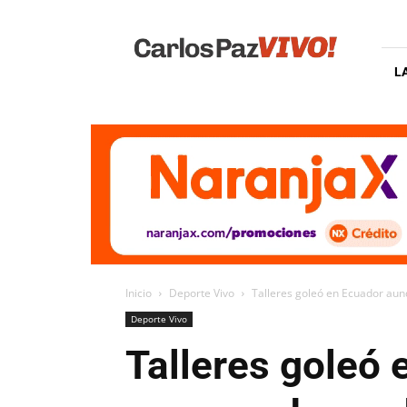
Carlos
Paz
Vivo
L
Inicio
Deporte Vivo
Talleres goleó en Ecuador aun
Deporte Vivo
Talleres goleó