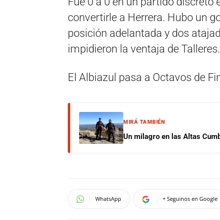
Fue 0 a 0 en un partido discreto e
convertirle a Herrera. Hubo un go
posición adelantada y dos ataja
impidieron la ventaja de Talleres.
El Albiazul pasa a Octavos de Fin
MIRÁ TAMBIÉN
Un milagro en las Altas Cumb
WhatsApp
+ Seguinos en Google