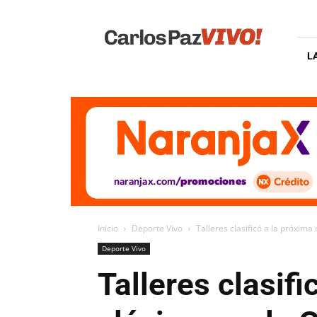
Carlos
Paz
Vivo
L
Inicio
Deporte Vivo
Talleres clasificó a la próxima 
Deporte Vivo
Talleres clasif