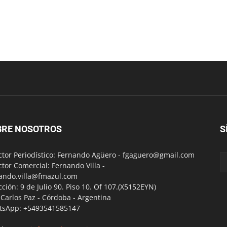
BRE NOSOTROS
S
ctor Periodístico: Fernando Agüero -
fgaguero@gmail.com
ctor Comercial: Fernando Villa -
ando.villa@fmazul.com
cción: 9 de Julio 90. Piso 10. Of 107.(X5152EYN)
a Carlos Paz - Córdoba - Argentina
tsApp: +5493541585147