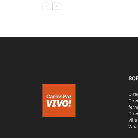
SO
Dire
Dire
fern
Dire
Vill
Wha