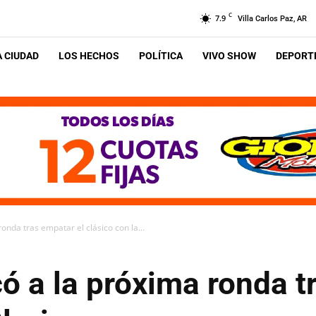
C
7.9
Villa Carlos Paz, AR
A CIUDAD
LOS HECHOS
POLÍTICA
VIVO SHOW
DEPORTE
ronda tras empatar el clásico con la...
icó a la próxima ronda t