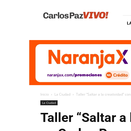
Carlos
Paz
Vivo
L
Inicio
La Ciudad
Taller “Saltar a la creatividad” c
La Ciudad
Taller “Saltar 