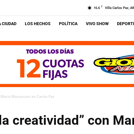
C
16.6
Villa Carlos Paz, A
A CIUDAD
LOS HECHOS
POLÍTICA
VIVO SHOW
DEPORTE
on Mario Massaccesi en Carlos Paz
a la creatividad” con M