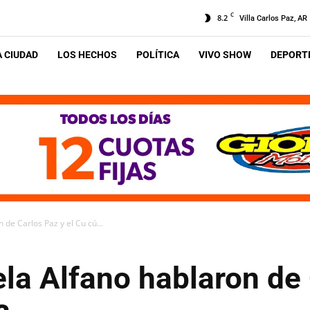
C
8.2
Villa Carlos Paz, AR
A CIUDAD
LOS HECHOS
POLÍTICA
VIVO SHOW
DEPORTE
 de Carlos Paz y el Cu cú...
la Alfano hablaron de 