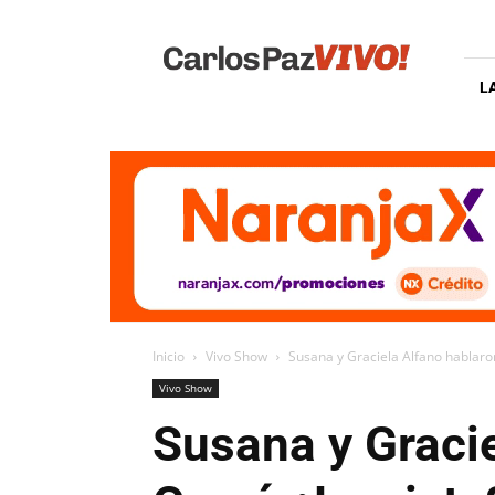
Carlos
Paz
Vivo
L
Inicio
Vivo Show
Susana y Graciela Alfano hablaron
Vivo Show
Susana y Gracie