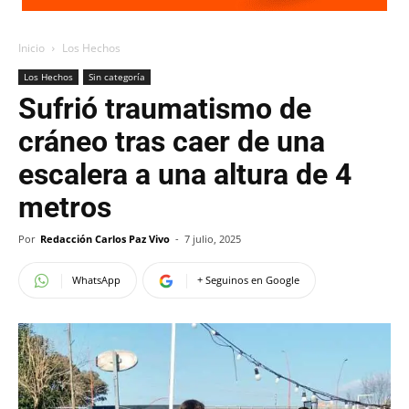
Inicio
Los Hechos
Los Hechos
Sin categoría
Sufrió traumatismo de
cráneo tras caer de una
escalera a una altura de 4
metros
Por
Redacción Carlos Paz Vivo
-
7 julio, 2025
WhatsApp
+ Seguinos en Google