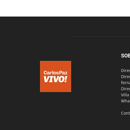
SO
Dire
Dire
fern
Dire
Vill
Wha
Cont