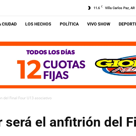
C
11.6
Villa Carlos Paz, AR
A CIUDAD
LOS HECHOS
POLÍTICA
VIVO SHOW
DEPORTE
ón del Final Four U13 asociativo
 será el anfitrión del 