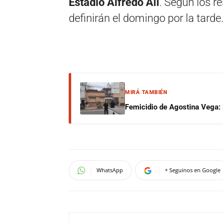
Estadio Alfredo Alí
. Según los r
definirán el domingo por la tarde
MIRÁ TAMBIÉN
Femicidio de Agostina Vega: 
WhatsApp
+ Seguinos en Google