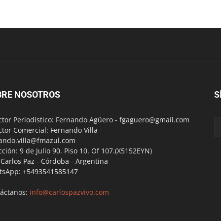
BRE NOSOTROS
S
ctor Periodístico: Fernando Agüero -
fgaguero@gmail.com
ctor Comercial: Fernando Villa -
ando.villa@fmazul.com
cción: 9 de Julio 90. Piso 10. Of 107.(X5152EYN)
a Carlos Paz - Córdoba - Argentina
tsApp: +5493541585147
áctanos:
info@carlospazvivo.com