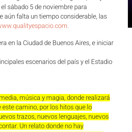
, el sábado 5 de noviembre para
 aún falta un tiempo considerable, las
ww.qualityespacio.com.
a en la Ciudad de Buenos Aires, e iniciar
incipales escenarios del país y el Estadio
omedia, música y magia, donde realizará
 este camino, por los hitos que lo
 nuevos trazos, nuevos lenguajes, nuevos
 contar. Un relato donde no hay