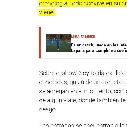
cronología, todo convive en su cre
viene.
MIRÁ TAMBIÉN
Es un crack, juega en las infe
España para cumplir su sueñ
Sobre el show, Soy Rada explica
conocidas, quizá de una receta 
se agregan en el momento: como
de algún viaje, donde también te
riesgo.
Las entradas se encuentran a l