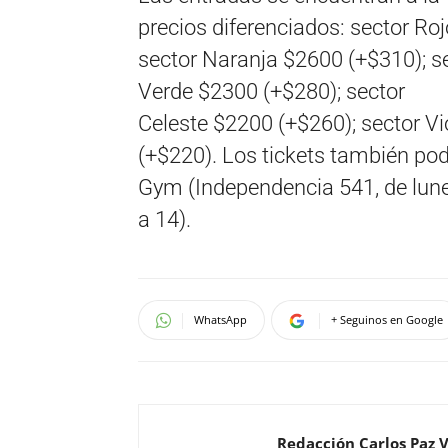
precios diferenciados: sector Ro
sector Naranja $2600 (+$310); se
Verde $2300 (+$280); sector
Celeste $2200 (+$260); sector Vi
(+$220). Los tickets también podr
Gym (Independencia 541, de lune
a 14).
WhatsApp
+ Seguinos en Google
Redacción Carlos Paz 