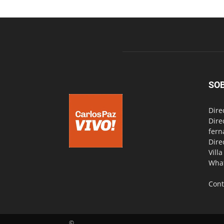
SO
Dire
Dire
fern
Dire
Vill
Wha
Cont
©