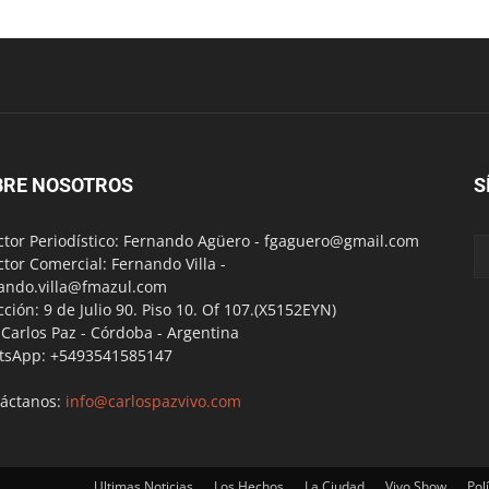
BRE NOSOTROS
S
ctor Periodístico: Fernando Agüero -
fgaguero@gmail.com
ctor Comercial: Fernando Villa -
ando.villa@fmazul.com
cción: 9 de Julio 90. Piso 10. Of 107.(X5152EYN)
a Carlos Paz - Córdoba - Argentina
tsApp: +5493541585147
áctanos:
info@carlospazvivo.com
Ultimas Noticias
Los Hechos
La Ciudad
Vivo Show
Polí