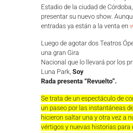
Estadio de la ciudad de Córdoba
presentar su nuevo show. Aunque
entradas ya están a la venta en
w
Luego de agotar dos Teatros Óper
una gran Gira
Nacional que lo llevará por los pr
Luna Park,
Soy
Rada presenta “Revuelto”.
Se trata de un espectáculo de c
un paseo por las instantáneas de
hicieron saltar una y otra vez a
vértigos y nuevas historias para