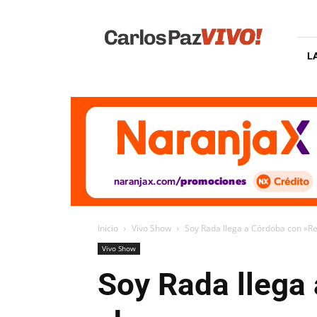
Carlos
Paz
Vivo
L
Inicio
Vivo Show
Soy Rada llega a Córdoba con «R
Vivo Show
Soy Rada llega