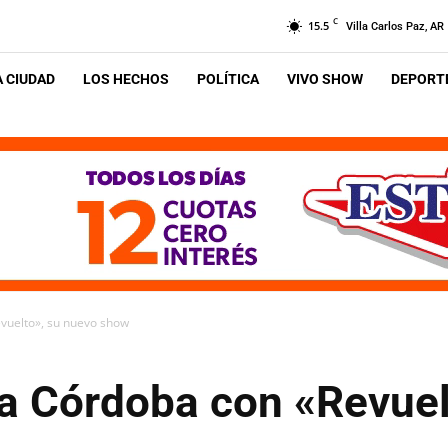
C
15.5
Villa Carlos Paz, AR
A CIUDAD
LOS HECHOS
POLÍTICA
VIVO SHOW
DEPORTE
evuelto», su nuevo show
 a Córdoba con «Revuel