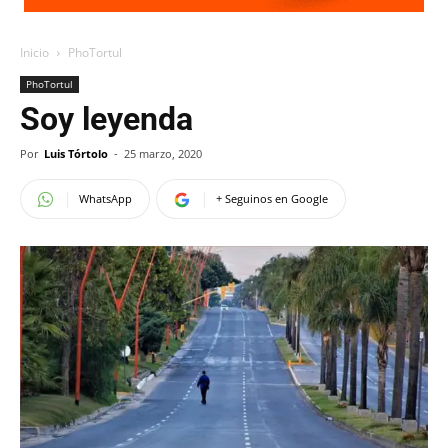
Inicio
PhoTortul
PhoTortul
Soy leyenda
Por
Luis Tórtolo
-
25 marzo, 2020
WhatsApp
+ Seguinos en Google