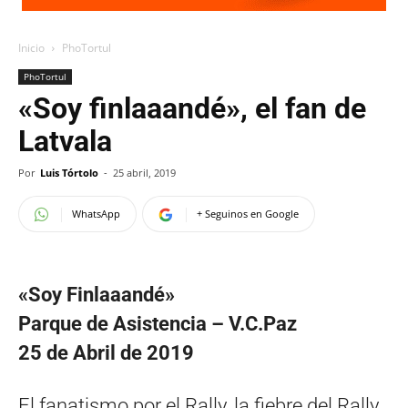
Inicio
PhoTortul
PhoTortul
«Soy finlaaandé», el fan de
Latvala
Por
Luis Tórtolo
-
25 abril, 2019
WhatsApp
+ Seguinos en Google
«Soy Finlaaandé»
Parque de Asistencia – V.C.Paz
25 de Abril de 2019
El fanatismo por el Rally, la fiebre del Rally