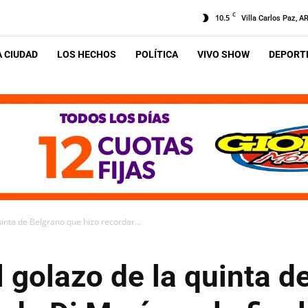
C
10.5
Villa Carlos Paz, A
A CIUDAD
LOS HECHOS
POLÍTICA
VIVO SHOW
DEPORTE
quinta de Belgrano que hizo recordar...
el golazo de la quinta 