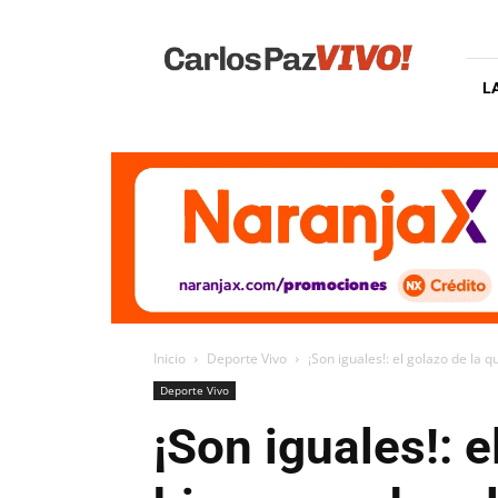
Carlos
Paz
Vivo
L
Inicio
Deporte Vivo
¡Son iguales!: el golazo de la 
Deporte Vivo
¡Son iguales!: 