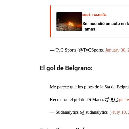
MIRÁ TAMBIÉN
Se incendió un auto en l
llamas
— TyC Sports (@TyCSports)
January 30, 
El gol de Belgrano:
Me parece que los pibes de la 5ta de Belgr
Recrearon el gol de Di María. 🤯🇦🇷
pic.
— Sudanalytics (@sudanalytics_)
July 10,