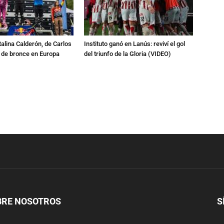
talina Calderón, de Carlos
Instituto ganó en Lanús: reviví el gol
a de bronce en Europa
del triunfo de la Gloria (VIDEO)
BRE NOSOTROS
S