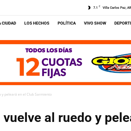
C
7.1
Villa Carlos Paz, A
A CIUDAD
LOS HECHOS
POLÍTICA
VIVO SHOW
DEPORTE
o y peleará en el Club Sarmiento
 vuelve al ruedo y pele