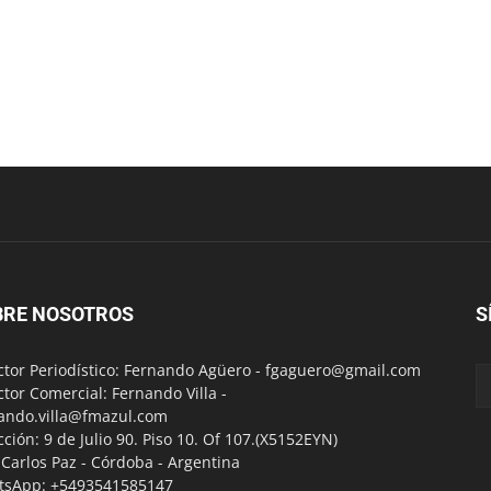
BRE NOSOTROS
S
ctor Periodístico: Fernando Agüero -
fgaguero@gmail.com
ctor Comercial: Fernando Villa -
ando.villa@fmazul.com
cción: 9 de Julio 90. Piso 10. Of 107.(X5152EYN)
a Carlos Paz - Córdoba - Argentina
tsApp: +5493541585147