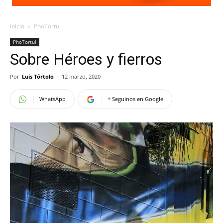
Inicio
PhoTortul
PhoTortul
Sobre Héroes y fierros
Por
Luis Tórtolo
-
12 marzo, 2020
WhatsApp
+ Seguinos en Google