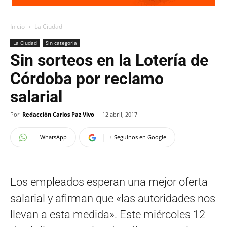
Inicio
La Ciudad
La Ciudad
Sin categoría
Sin sorteos en la Lotería de
Córdoba por reclamo
salarial
Por
Redacción Carlos Paz Vivo
-
12 abril, 2017
WhatsApp
+ Seguinos en Google
Los empleados esperan una mejor oferta
salarial y afirman que «las autoridades nos
llevan a esta medida». Este miércoles 12